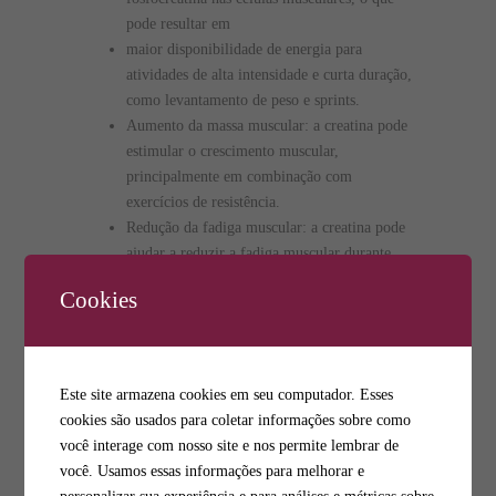
pode resultar em
maior disponibilidade de energia para
atividades de alta intensidade e curta duração,
como levantamento de peso e sprints.
Aumento da massa muscular: a creatina pode
estimular o crescimento muscular,
principalmente em combinação com
exercícios de resistência.
Redução da fadiga muscular: a creatina pode
ajudar a reduzir a fadiga muscular durante
exercícios intensos, o que pode permitir que o
Cookies
atleta se exercite por mais tempo e com mais
intensidade.
Melhoria no desempenho de atividades de alta
intensidade e curta duração: a suplementação
Este site armazena cookies em seu computador. Esses
de creatina pode melhorar o desempenho em
cookies são usados para coletar informações sobre como
atividades como sprints, saltos e levantamento
você interage com nosso site e nos permite lembrar de
de peso.
você. Usamos essas informações para melhorar e
É importante lembrar que a suplementação de